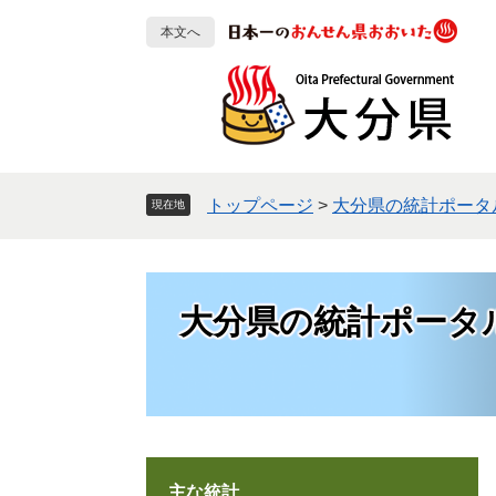
ペ
メ
本文へ
ー
ニ
ジ
ュ
の
ー
先
を
頭
飛
で
ば
す
し
トップページ
>
大分県の統計ポータ
現在地
。
て
本
文
へ
大分県の統計ポータ
主な統計