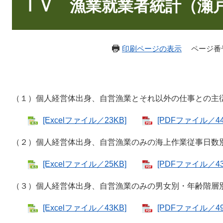
文
ＩＶ 漁業就業者統計（瀬
印刷ページの表示
ページ番号：
（１）個人経営体出身、自営漁業とそれ以外の仕事との主
[Excelファイル／23KB]
[PDFファイル／44
（２）個人経営体出身、自営漁業のみの海上作業従事日数
[Excelファイル／25KB]
[PDFファイル／43
（３）個人経営体出身、自営漁業のみの男女別・年齢階層
[Excelファイル／43KB]
[PDFファイル／49