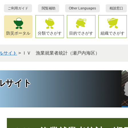
ご利用ガイド
閲覧補助
Other Languages
相談窓口
防災ポータル
分類でさがす
目的でさがす
組織でさがす
ルサイト
>
ＩＶ 漁業就業者統計（瀬戸内海区）
ルサイト
本