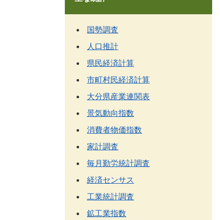
国勢調査
人口推計
県民経済計算
市町村民経済計算
大分県産業連関表
景気動向指数
消費者物価指数
家計調査
毎月勤労統計調査
経済センサス
工業統計調査
鉱工業指数