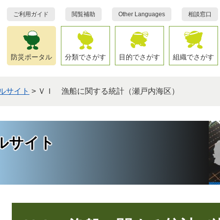
ご利用ガイド
閲覧補助
Other Languages
相談窓口
防災ポータル
分類でさがす
目的でさがす
組織でさがす
ルサイト
>
ＶＩ 漁船に関する統計（瀬戸内海区）
ルサイト
本