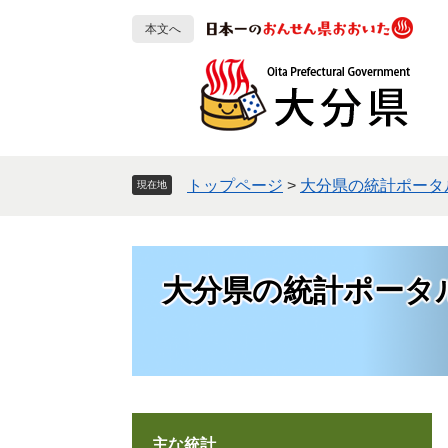
ペ
メ
本文へ
ー
ニ
ジ
ュ
の
ー
先
を
頭
飛
で
ば
す
し
トップページ
>
大分県の統計ポータ
現在地
。
て
本
文
へ
大分県の統計ポータ
主な統計