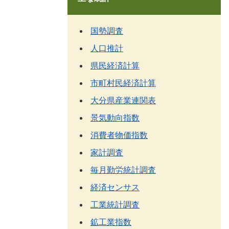
国勢調査
人口推計
県民経済計算
市町村民経済計算
大分県産業連関表
景気動向指数
消費者物価指数
家計調査
毎月勤労統計調査
経済センサス
工業統計調査
鉱工業指数