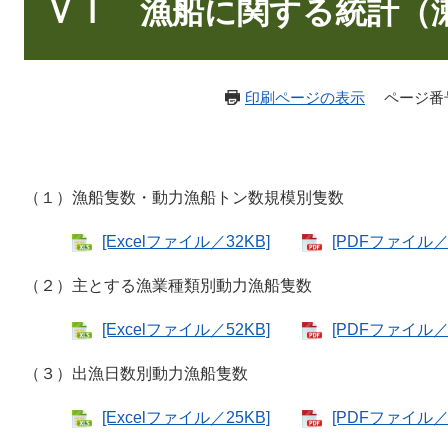
文
ＶＩ 漁船に関する統計（
印刷ページの表示
ページ番号：
（１）漁船隻数・動力漁船トン数規模別隻数
[Excelファイル／32KB]
[PDFファイル／4
（２）主とする漁業種類別動力漁船隻数
[Excelファイル／52KB]
[PDFファイル／6
（３）出漁日数別動力漁船隻数
[Excelファイル／25KB]
[PDFファイル／4