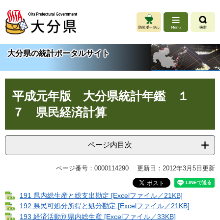
ペ
メ
ー
ニ
ジ
ュ
の
ー
先
を
大分県の統計ポータルサイト
頭
飛
で
ば
す
し
本
。
て
平成元年版 大分県統計年鑑 １
文
本
文
７ 県民経済計算
へ
ページ内目次
ページ番号：0000114290
更新日：2012年3月5日更新
191 県内総生産と総支出勘定 [Excelファイル／21KB]
192 県民可処分所得と処分勘定 [Excelファイル／21KB]
193 経済活動別県内総生産 [Excelファイル／33KB]