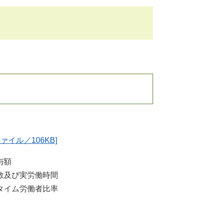
ファイル／106KB]
与額
数及び実労働時間
タイム労働者比率