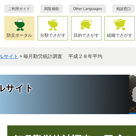
ご利用ガイド
閲覧補助
Other Languages
相談窓口
防災ポータル
分類でさがす
目的でさがす
組織でさがす
ルサイト
>
毎月勤労統計調査 平成２８年平均
ルサイト
本