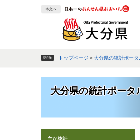
ペ
メ
本文へ
ー
ニ
ジ
ュ
の
ー
先
を
頭
飛
で
ば
す
し
トップページ
>
大分県の統計ポータ
現在地
。
て
本
文
へ
大分県の統計ポータ
主な統計