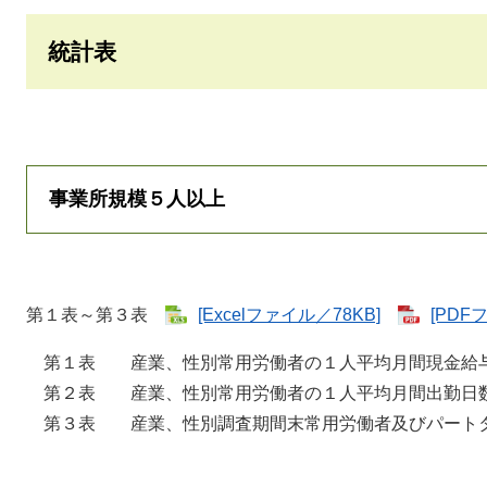
統計表
事業所規模５人以上
第１表～第３表
[Excelファイル／78KB]
[PDF
第１表 産業、性別常用労働者の１人平均月間現金給
第２表 産業、性別常用労働者の１人平均月間出勤日
第３表 産業、性別調査期間末常用労働者及びパート