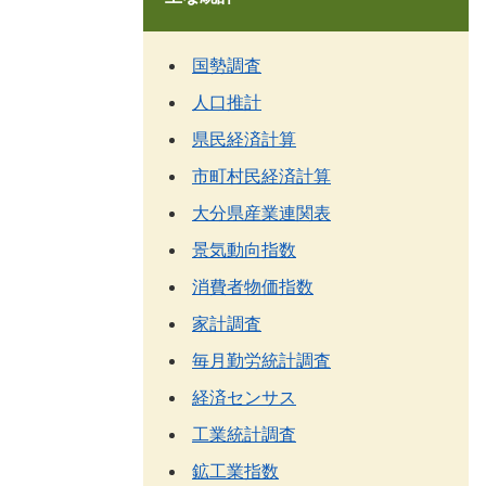
国勢調査
人口推計
県民経済計算
市町村民経済計算
大分県産業連関表
景気動向指数
消費者物価指数
家計調査
毎月勤労統計調査
経済センサス
工業統計調査
鉱工業指数