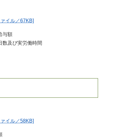
ファイル／67KB]
給与額
日数及び実労働時間
ファイル／58KB]
与額