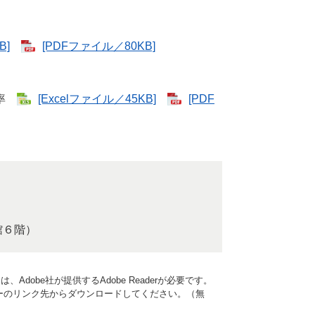
B]
[PDFファイル／80KB]
動率
[Excelファイル／45KB]
[PDF
館６階）
Adobe社が提供するAdobe Readerが必要です。
、バナーのリンク先からダウンロードしてください。（無