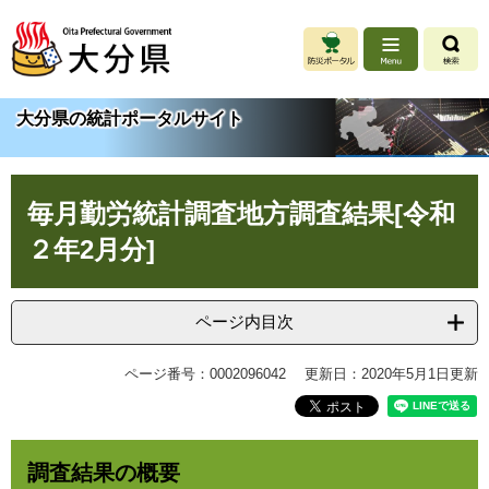
ペ
メ
ー
ニ
ジ
ュ
の
ー
先
を
大分県の統計ポータルサイト
頭
飛
で
ば
す
し
本
。
て
毎月勤労統計調査地方調査結果[令和
文
本
文
２年2月分]
へ
ページ内目次
ページ番号：0002096042
更新日：2020年5月1日更新
調査結果の概要