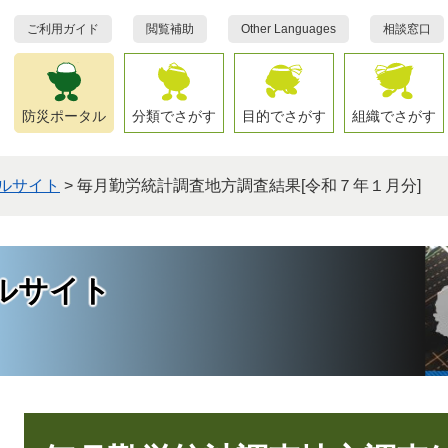
ご利用ガイド
閲覧補助
Other Languages
相談窓口
防災ポータル
分類でさがす
目的でさがす
組織でさがす
ルサイト
>
毎月勤労統計調査地方調査結果[令和７年１月分]
ルサイト
本