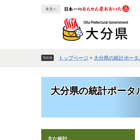
ペ
メ
本文へ
ー
ニ
ジ
ュ
の
ー
先
を
頭
飛
で
ば
す
し
トップページ
>
大分県の統計ポータ
現在地
。
て
本
文
へ
大分県の統計ポータ
主な統計