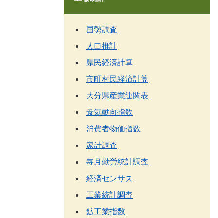
国勢調査
人口推計
県民経済計算
市町村民経済計算
大分県産業連関表
景気動向指数
消費者物価指数
家計調査
毎月勤労統計調査
経済センサス
工業統計調査
鉱工業指数