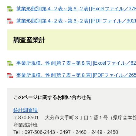
就業形態別[第４-２表～第６-２表] [Excelファイル／37K
就業形態別[第４-２表～第６-２表] [PDFファイル／302K
調査産業計
事業所規模、性別[第７表～第８表] [Excelファイル／62
事業所規模、性別[第７表～第８表] [PDFファイル／265
このページに関するお問い合わせ先
統計調査課
〒870-8501
大分市大手町３丁目１番１号（県庁舎本
産業統計班
Tel：097-506-2443・2497・2460・2449・2450