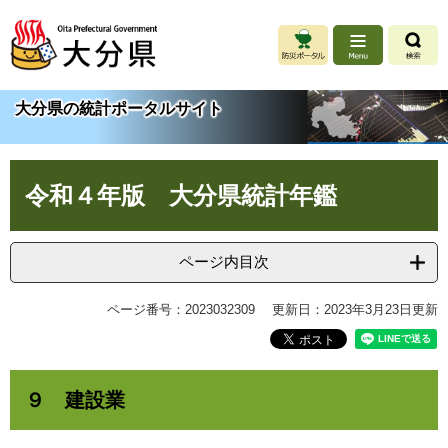
ペ
メ
ー
ニ
ジ
ュ
の
ー
先
を
大分県の統計ポータルサイト
頭
飛
で
ば
す
し
本
。
て
令和４年版 大分県統計年鑑
文
本
文
へ
ページ内目次
ページ番号：2023032309
更新日：2023年3月23日更新
９ 建設業