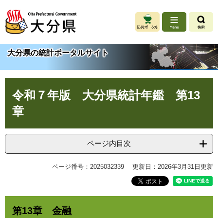
ペ
メ
ー
ニ
ジ
ュ
の
ー
先
を
大分県の統計ポータルサイト
頭
飛
で
ば
す
し
本
。
て
令和７年版 大分県統計年鑑 第13
文
本
文
章
へ
ページ内目次
ページ番号：2025032339
更新日：2026年3月31日更新
第13章 金融