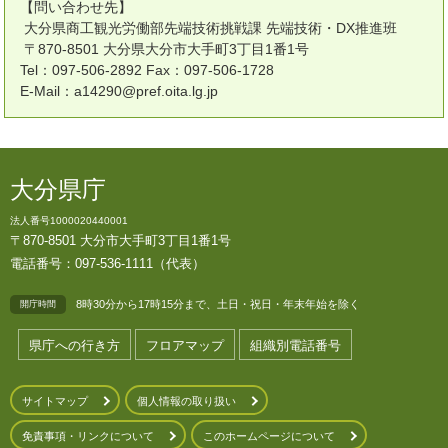
【問い合わせ先】
大分県商工観光労働部先端技術挑戦課 先端技術・DX推進班
〒870-8501 大分県大分市大手町3丁目1番1号
Tel：097-506-2892 Fax：097-506-1728
E-Mail：a14290@pref.oita.lg.jp
大分県庁
法人番号1000020440001
〒870-8501 大分市大手町3丁目1番1号
電話番号：097-536-1111（代表）
8時30分から17時15分まで、土日・祝日・年末年始を除く
開庁時間
県庁への行き方
フロアマップ
組織別電話番号
サイトマップ
個人情報の取り扱い
免責事項・リンクについて
このホームページについて