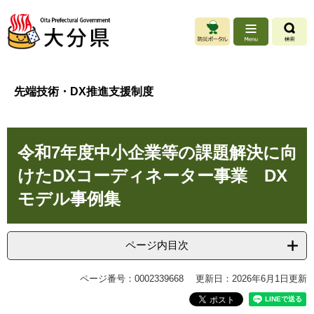
ペ
メ
ー
ニ
ジ
ュ
の
ー
先
を
頭
飛
先端技術・DX推進支援制度
で
ば
す
し
。
て
本
本
令和7年度中小企業等の課題解決に向
文
文
へ
けたDXコーディネーター事業 DX
モデル事例集
ページ内目次
ページ番号：0002339668
更新日：2026年6月1日更新