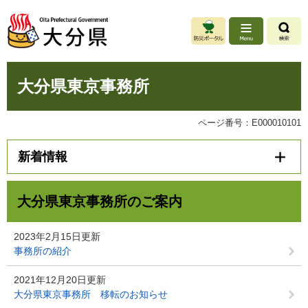
ペ
メ
ー
ニ
ジ
ュ
の
ー
先
を
本
頭
飛
大分県東京事務所
文
で
ば
す
し
。
て
ページ番号：E000010101
本
文
新着情報
へ
大分県東京事務所のご案内
2023年2月15日更新
事務所の紹介
2021年12月20日更新
大分県東京事務所 移転のお知らせ