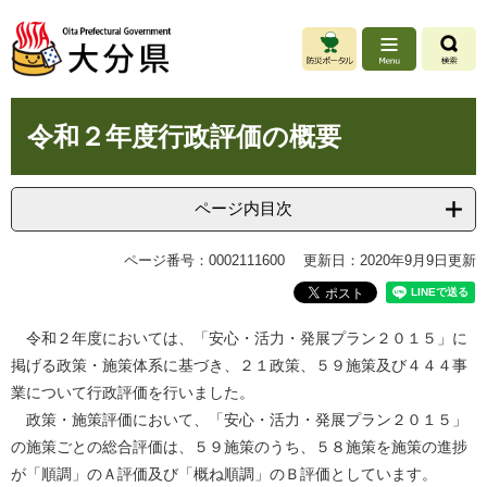
ペ
メ
ー
ニ
ジ
ュ
の
ー
先
を
本
頭
飛
令和２年度行政評価の概要
文
で
ば
す
し
。
て
ページ内目次
本
文
ページ番号：0002111600
更新日：2020年9月9日更新
へ
令和２年度においては、「安心・活力・発展プラン２０１５」に
掲げる政策・施策体系に基づき、２１政策、５９施策及び４４４事
業について行政評価を行いました。
政策・施策評価において、「安心・活力・発展プラン２０１５」
の施策ごとの総合評価は、５９施策のうち、５８施策を施策の進捗
が「順調」のＡ評価及び「概ね順調」のＢ評価としています。