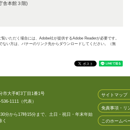
県庁舎本館３階)
覧いただく場合には、Adobe社が提供するAdobe Readerが必要です。
をお持ちでない方は、バナーのリンク先からダウンロードしてください。（無
 大分市大手町3丁目1番1号
サイトマップ
536-1111（代表）
免責事項・リ
時30分から17時15分まで、土日・祝日・年末年始
除く
このホームペ