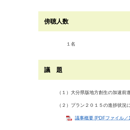
傍聴人数
１名
議 題
（１）大分県版地方創生の加速前進に
（２）プラン２０１５の進捗状況に
議事概要 [PDFファイル／1