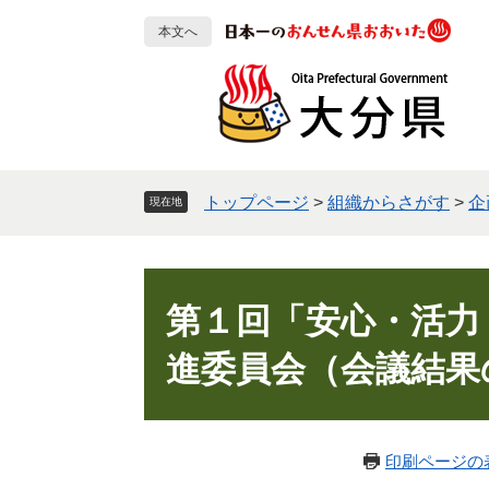
ペ
メ
本文へ
ー
ニ
ジ
ュ
の
ー
先
を
頭
飛
で
ば
す
し
トップページ
>
組織からさがす
>
企
現在地
。
て
本
文
本
へ
文
第１回「安心・活力
進委員会（会議結果
印刷ページの