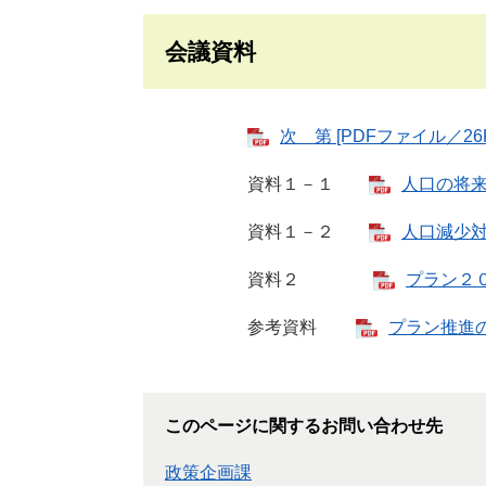
会議資料
次 第 [PDFファイル／26K
資料１－１
人口の将来推
資料１－２
人口減少対
資料２
プラン２０
参考資料
プラン推進の仕
このページに関するお問い合わせ先
政策企画課