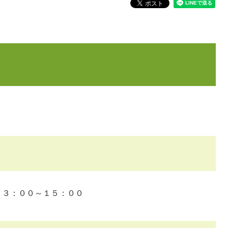
：００～１５：００