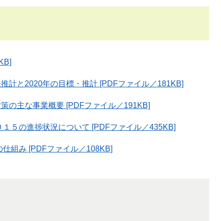
B]
計と2020年の目標・推計 [PDFファイル／181KB]
策の主な事業概要 [PDFファイル／191KB]
１５の進捗状況について [PDFファイル／435KB]
組み [PDFファイル／108KB]