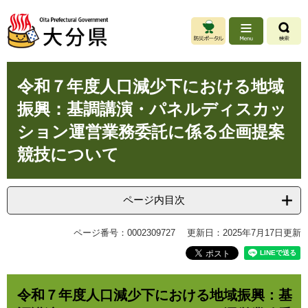
ペ
メ
ー
ニ
ジ
ュ
の
ー
先
を
本
頭
飛
令和７年度人口減少下における地域
文
で
ば
振興：基調講演・パネルディスカッ
す
し
。
て
ション運営業務委託に係る企画提案
本
競技について
文
へ
ページ内目次
ページ番号：0002309727
更新日：2025年7月17日更新
令和７年度人口減少下における地域振興：基