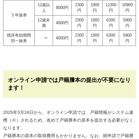
12歳以
2300
1900
11300
10900
9000円
上
円
円
円
円
５年旅券
12歳未
2300
1900
6300
5900
4000円
満
円
円
円
円
残存有効期間
2300
1900
6300
5900
ー
4000円
同一旅券
円
円
円
円
オンライン申請では戸籍謄本の提出が不要になり
ます！
2025年3月24日から、オンライン申請では、戸籍情報がシステム連
携（※）されるため、改めて戸籍謄本の原本を提出する必要がなく
なります。
戸籍謄本の原本の取得費用もかかりません。なお、紙申請で戸籍謄