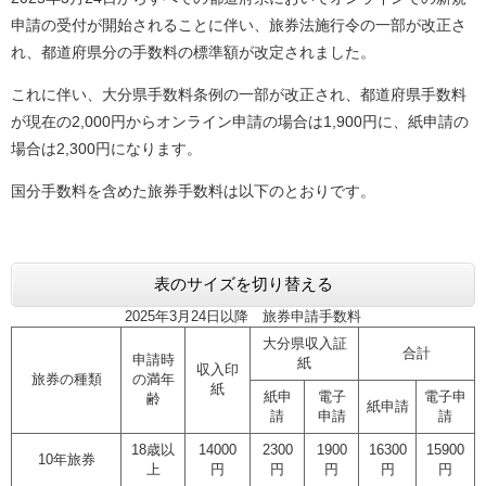
申請の受付が開始されることに伴い、旅券法施行令の一部が改正さ
れ、都道府県分の手数料の標準額が改定されました。
これに伴い、大分県手数料条例の一部が改正され、都道府県手数料
が現在の2,000円からオンライン申請の場合は1,900円に、紙申請の
場合は2,300円になります。
国分手数料を含めた旅券手数料は以下のとおりです。
表のサイズを切り替える
2025年3月24日以降 旅券申請手数料
大分県収入証
合計
申請時
紙
収入印
旅券の種類
の満年
紙
紙申
電子
電子申
齢
紙申請
請
申請
請
18歳以
14000
2300
1900
16300
15900
10年旅券
上
円
円
円
円
円