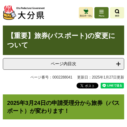
ペ
メ
ー
ニ
ジ
ュ
の
ー
先
を
本
頭
飛
【重要】旅券(パスポート)の変更に
文
で
ば
ついて
す
し
。
て
本
文
ページ内目次
へ
ページ番号：0002288041
更新日：2025年1月27日更新
2025年3月24日の申請受理分から旅券（パス
ポート）が変わります！