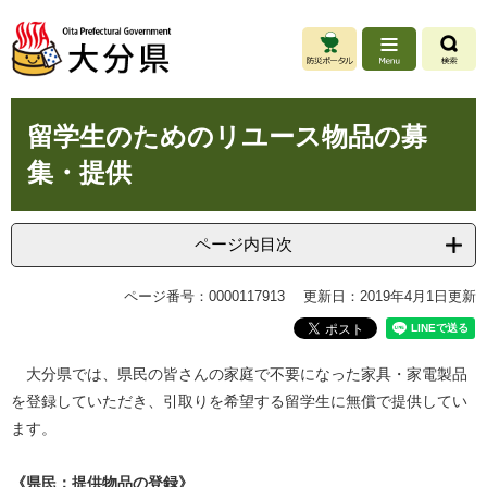
ペ
メ
ー
ニ
ジ
ュ
の
ー
先
を
本
頭
飛
留学生のためのリユース物品の募
文
で
ば
集・提供
す
し
。
て
本
文
ページ内目次
へ
ページ番号：0000117913
更新日：2019年4月1日更新
大分県では、県民の皆さんの家庭で不要になった家具・家電製品
を登録していただき、引取りを希望する留学生に無償で提供してい
ます。
《県民：提供物品の登録》