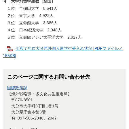
４ 大学別留学生数（全国）
１位 早稲田大学 5,541人
２位 東京大学 4,922人
３位 立命館大学 3,386人
４位 日本経済大学 2,948人
５位 立命館アジア太平洋大学 2,927人
令和７年度大分県外国人留学生受入れ状況 [PDFファイル／
155KB]
このページに関するお問い合わせ先
国際政策課
【海外戦略班・多文化共生推進班】
〒870-8501
大分市大手町3丁目1番1号
大分県庁舎本館3階
Tel 097-506-2046、2047