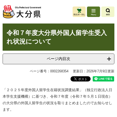
ペ
メ
ー
ニ
ジ
ュ
の
ー
先
を
本
頭
飛
令和７年度大分県外国人留学生受入
文
で
ば
れ状況について
す
し
。
て
本
文
ページ内目次
へ
ページ番号：0002268354
更新日：2026年7月9日更新
「２０２５年度外国人留学生在籍状況調査結果」（独立行政法人日
本学生支援機構）に基づき、令和７年度（令和７年５月１日現在）
の大分県の外国人留学生の状況を取りまとめましたのでお知らせし
ます。