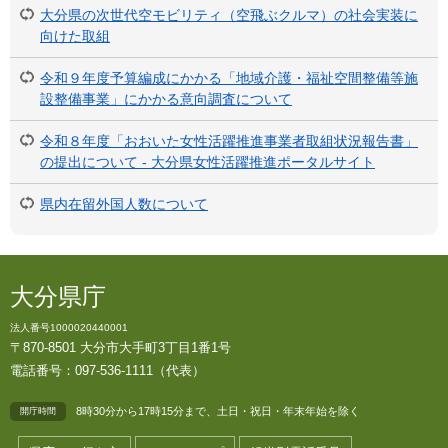
大分県の次世代空モビリティ（空飛ぶクルマ）の社会実装に
向けた取組
令和９年度予算編成にかかる「地域介護・福祉空間整備等施
設整備事業」にかかる意向調査について
令和８年度「おおいた女性活躍推進事業者取組状況報告書」
の提出について - 大分県女性活躍推進ポータルサイト
県内在留外国人数について
大分県庁
法人番号1000020440001
〒870-8501 大分市大手町3丁目1番1号
電話番号：097-536-1111（代表）
8時30分から17時15分まで、土日・祝日・年末年始を除く
開庁時間