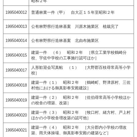
昭和２年
1995040012
普通林業一件（甲） 自大正１５年至昭和２年
1995040013
公有林野県行造林基案 川原木施業区 植栽完了
1995040014
公有林野県行造林基案 北由布施業区
建築一件 （６） 昭和２年 ［県立工業学校鶴崎分
1995040015
校、宇佐中学校の工事施行認可ほか］
人形歓迎会写真帖 （１） ［大野郡百枝尋常高等小学
1995040017
校］
建築一件（１） 昭和２年 ［鶴崎町、野津原村、三佐
1995040018
村他における御真影奉安殿建設］
建築一件（２） 昭和２年 ［佐伯尋常高等小学校ほか
1995040019
の校舎の増築、改築］
建築一件（３） 昭和２年 ［牧口村、緒方村、戸上村
1995040020
ほかの小学校舎増改築の認可他］
建築一件（４） 昭和２年 ［大分郡内小学校の増改
1995040021
築、雨天体操場、御真影奉安殿の建築など］