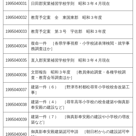
1995040031
日田郡実業補習学校学則 昭和３年４月現在
1995040032
教育予定案 全 東国東郡 昭和３年度
1995040033
教育予定案 第３号 宇佐郡 昭和３年度
復命一件 ［各県学事視察・小学校諸表簿検閲・就学事
1995040034
務調査ほか］
1995040035
直入郡実業補習学校学則 昭和３年４月現在
文部報告 昭和３年度 ［教員俸給調査・各種学校調
1995040036
査・教育会等調査ほか］
建築一件（６） ［野津市村都松尋常小学校校舎改築工
1995040037
事］
建築一件（４） ［尋常高等小学校の校舎建築や御真影
1995040038
奉安殿の建設など］
建築一件（７） ［御真影奉安殿の建設や小学校の増改
1995040039
築など］
御真影奉安殿建築認可申請 ［朝日村からの建設認可申
1995040040