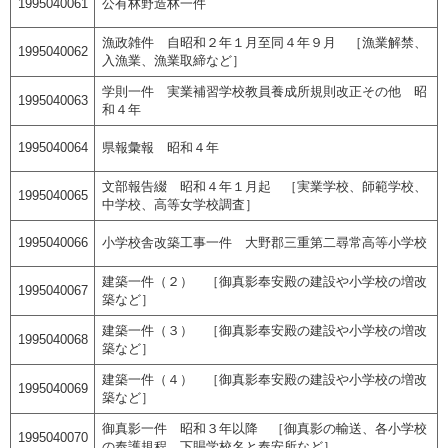
1995040061
公有林野造林一件
漁政雑件 自昭和２年１月至同４年９月 ［漁業解禁、
1995040062
入漁業、漁業取締など］
学則一件 実業補習学校教員養成所規則改正その他 昭
1995040063
和４年
1995040064
県報彙報 昭和４年
文部報告綴 昭和４年１月起 ［実業学校、師範学校、
1995040065
中学校、高等女学校調査］
1995040066
小学校舎改築工事一件 大野郡三重第二尋常高等小学校
建築一件（２） ［御真影奉安殿の建設や小学校の増改
1995040067
築など］
建築一件（３） ［御真影奉安殿の建設や小学校の増改
1995040068
築など］
建築一件（４） ［御真影奉安殿の建設や小学校の増改
1995040069
築など］
御真影一件 昭和３年以降 ［御真影の輸送、各小学校
1995040070
の奉護規程、下賜学校名と奉安所など］