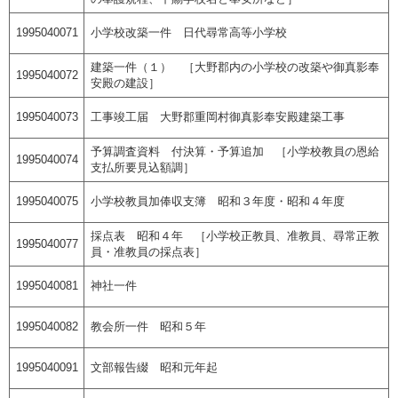
1995040071
小学校改築一件 日代尋常高等小学校
建築一件（１） ［大野郡内の小学校の改築や御真影奉
1995040072
安殿の建設］
1995040073
工事竣工届 大野郡重岡村御真影奉安殿建築工事
予算調査資料 付決算・予算追加 ［小学校教員の恩給
1995040074
支払所要見込額調］
1995040075
小学校教員加俸収支簿 昭和３年度・昭和４年度
採点表 昭和４年 ［小学校正教員、准教員、尋常正教
1995040077
員・准教員の採点表］
1995040081
神社一件
1995040082
教会所一件 昭和５年
1995040091
文部報告綴 昭和元年起