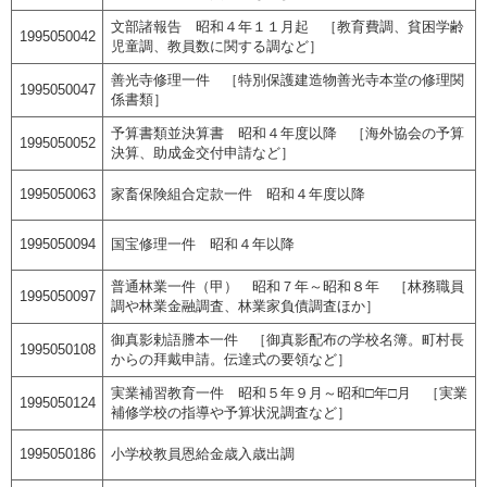
文部諸報告 昭和４年１１月起 ［教育費調、貧困学齢
1995050042
児童調、教員数に関する調など］
善光寺修理一件 ［特別保護建造物善光寺本堂の修理関
1995050047
係書類］
予算書類並決算書 昭和４年度以降 ［海外協会の予算
1995050052
決算、助成金交付申請など］
1995050063
家畜保険組合定款一件 昭和４年度以降
1995050094
国宝修理一件 昭和４年以降
普通林業一件（甲） 昭和７年～昭和８年 ［林務職員
1995050097
調や林業金融調査、林業家負債調査ほか］
御真影勅語謄本一件 ［御真影配布の学校名簿。町村長
1995050108
からの拜戴申請。伝達式の要領など］
実業補習教育一件 昭和５年９月～昭和□年□月 ［実業
1995050124
補修学校の指導や予算状況調査など］
1995050186
小学校教員恩給金歳入歳出調