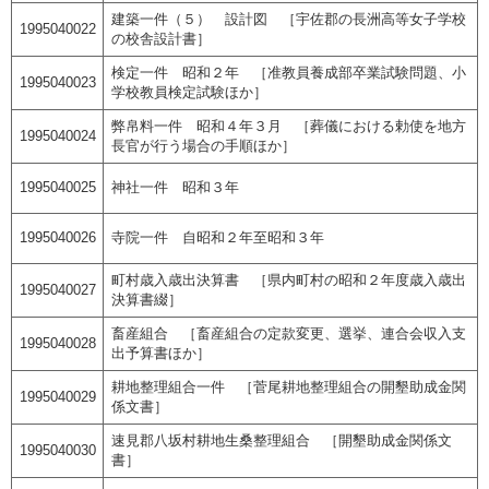
建築一件（５） 設計図 ［宇佐郡の長洲高等女子学校
1995040022
の校舎設計書］
検定一件 昭和２年 ［准教員養成部卒業試験問題、小
1995040023
学校教員検定試験ほか］
弊帛料一件 昭和４年３月 ［葬儀における勅使を地方
1995040024
長官が行う場合の手順ほか］
1995040025
神社一件 昭和３年
1995040026
寺院一件 自昭和２年至昭和３年
町村歳入歳出決算書 ［県内町村の昭和２年度歳入歳出
1995040027
決算書綴］
畜産組合 ［畜産組合の定款変更、選挙、連合会収入支
1995040028
出予算書ほか］
耕地整理組合一件 ［菅尾耕地整理組合の開墾助成金関
1995040029
係文書］
速見郡八坂村耕地生桑整理組合 ［開墾助成金関係文
1995040030
書］