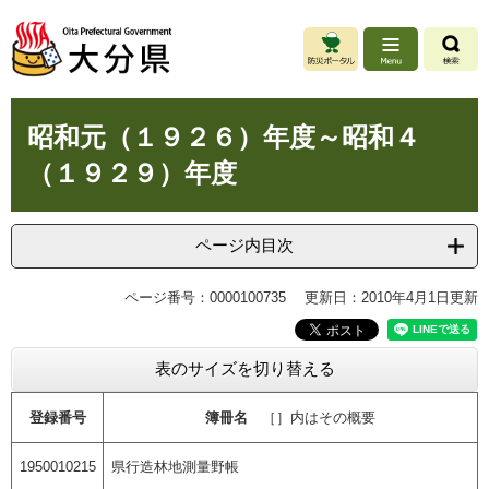
ペ
メ
ー
ニ
ジ
ュ
の
ー
先
を
本
頭
飛
昭和元（１９２６）年度～昭和４
文
で
ば
（１９２９）年度
す
し
。
て
本
文
ページ内目次
へ
ページ番号：0000100735
更新日：2010年4月1日更新
表のサイズを切り替える
登録番号
簿冊名
［］内はその概要
1950010215
県行造林地測量野帳