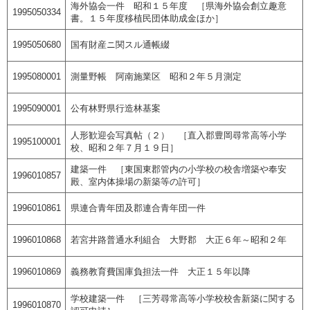
海外協会一件 昭和１５年度 ［県海外協会創立趣意
1995050334
書。１５年度移植民団体助成金ほか］
1995050680
国有財産ニ関スル通帳綴
1995080001
測量野帳 阿南施業区 昭和２年５月測定
1995090001
公有林野県行造林基案
人形歓迎会写真帖（２） ［直入郡豊岡尋常高等小学
1995100001
校、昭和２年７月１９日］
建築一件 ［東国東郡管内の小学校の校舎増築や奉安
1996010857
殿、室内体操場の新築等の許可］
1996010861
県連合青年団及郡連合青年団一件
1996010868
若宮井路普通水利組合 大野郡 大正６年～昭和２年
1996010869
義務教育費国庫負担法一件 大正１５年以降
学校建築一件 ［三芳尋常高等小学校校舎新築に関する
1996010870