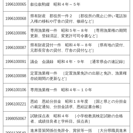
1996100065
叙位叙勲綴 昭和４年～５年
県有財産 郡役所一件２ ［郡役所の廃止に伴い電話加
1996100068
入権の移転や庁舎の貸付、修繕など］
専用漁業権一件 昭和５年～８年 ［専用漁業権の期間
1996100086
更新、登録済証、変更許可司令書など］
県有財産貸付一件 昭和４年～８年 ［県有地の貸付、
1996100087
元郡長官舎の貸付、庁舎の貸付など］
1996100091
議会 会議録 昭和４年・９年 ［通常県会の速記録］
定置漁業権一件 ［定置漁業免許の出願と免許。漁業権
1996100098
存続期間の更新など］
1996100106
専用漁業権一件 昭和４年～１０年
恩給 恩給分担金 昭和１８年度 ［国と県との分担金
1996100221
の裁定通知、分担金請求、恩給証書台帳］
試験採点表 昭和４年 ［小学校教員検定試験の合格
1998050067
者、成績佳良者と学科目。採点表］
進来晋策関係任免辞令、賞状等一括 ［大分県職員進来