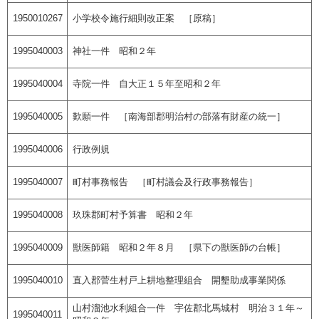
1950010267
小学校令施行細則改正案 ［原稿］
1995040003
神社一件 昭和２年
1995040004
寺院一件 自大正１５年至昭和２年
1995040005
歎願一件 ［南海部郡明治村の部落有財産の統一］
1995040006
行政例規
1995040007
町村事務報告 ［町村議会及行政事務報告］
1995040008
玖珠郡町村予算書 昭和２年
1995040009
獣医師籍 昭和２年８月 ［県下の獣医師の台帳］
1995040010
直入郡菅生村戸上耕地整理組合 開墾助成事業関係
山村溜池水利組合一件 宇佐郡北馬城村 明治３１年～
1995040011