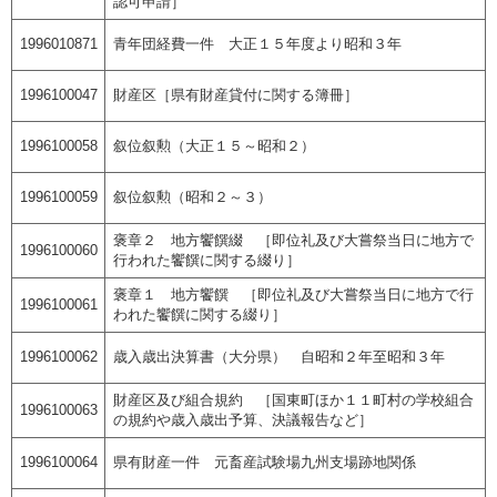
認可申請］
1996010871
青年団経費一件 大正１５年度より昭和３年
1996100047
財産区［県有財産貸付に関する簿冊］
1996100058
叙位叙勲（大正１５～昭和２）
1996100059
叙位叙勲（昭和２～３）
褒章２ 地方饗饌綴 ［即位礼及び大嘗祭当日に地方で
1996100060
行われた饗饌に関する綴り］
褒章１ 地方饗饌 ［即位礼及び大嘗祭当日に地方で行
1996100061
われた饗饌に関する綴り］
1996100062
歳入歳出決算書（大分県） 自昭和２年至昭和３年
財産区及び組合規約 ［国東町ほか１１町村の学校組合
1996100063
の規約や歳入歳出予算、決議報告など］
1996100064
県有財産一件 元畜産試験場九州支場跡地関係