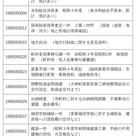
計、県計あり］
水利組合決算表 昭和３年度 ［各水利組合予算表。郡
1995050004
計、県計あり］
国有財産境界査定一件 ２冊ノ内甲 ［国有（道路・海
1995050012
岸・河川）地と民地の境界確認］
1995050015
地方自治 ［地方行財政に関する意見資料］
町村吏員事務引継一件 自昭和３年至昭和□年 南海部
1995050020
郡 ［町村長・収入役事務引継書綴］
家畜市場一件 昭和４年度起 ［臨時家畜市場開設・市
1995050023
場開催日変更・業務規程、成績報告等］
開墾助成金関係綴 ［大神村真那井第三耕地整理組合の
1995050024
交付決定、助成金交付まで］
出納検査 ［市町村に対する出納検閲調書、不備事項の
1995050029
通牒、復命書等］
補習学校補助一件 ［実業補習学校に対する補助金、優
1995050037
良校への奨励費の交付など］
建築一件 ［昭和３年度学校関係建築工事、学校の不用
1995050041
建物の売却、火災報告など］