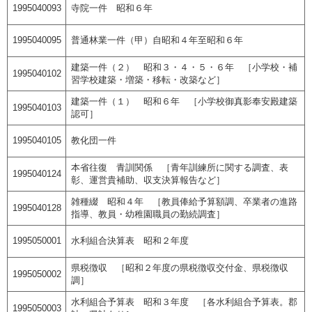
1995040093
寺院一件 昭和６年
1995040095
普通林業一件（甲）自昭和４年至昭和６年
建築一件（２） 昭和３・４・５・６年 ［小学校・補
1995040102
習学校建築・増築・移転・改築など］
建築一件（１） 昭和６年 ［小学校御真影奉安殿建築
1995040103
認可］
1995040105
教化団一件
本省往復 青訓関係 ［青年訓練所に関する調査、表
1995040124
彰、運営貴補助、収支決算報告など］
雑種綴 昭和４年 ［教員俸給予算額調、卒業者の進路
1995040128
指導、教員・幼稚園職員の勤続調査］
1995050001
水利組合決算表 昭和２年度
県税徴収 ［昭和２年度の県税徴収交付金、県税徴収
1995050002
調］
水利組合予算表 昭和３年度 ［各水利組合予算表。郡
1995050003