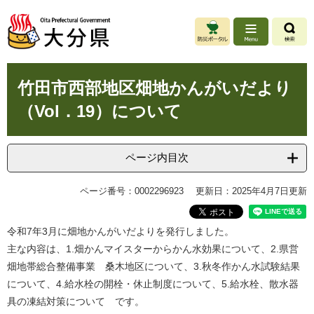
ペ
メ
ー
ニ
ジ
ュ
の
ー
先
を
本
頭
飛
竹田市西部地区畑地かんがいだより
文
で
ば
（Vol．19）について
す
し
。
て
本
文
ページ内目次
へ
ページ番号：0002296923
更新日：2025年4月7日更新
令和7年3月に畑地かんがいだよりを発行しました。
主な内容は、1.畑かんマイスターからかん水効果について、2.県営
畑地帯総合整備事業 桑木地区について、3.秋冬作かん水試験結果
について、4.給水栓の開栓・休止制度について、5.給水栓、散水器
具の凍結対策について です。