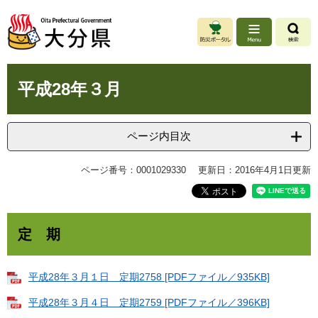
ペ
メ
ー
ニ
ジ
ュ
の
ー
先
を
本
頭
飛
平成28年３月
文
で
ば
す
し
。
て
ページ内目次
本
文
ページ番号：0001029330
更新日：2016年4月1日更新
へ
定 期
平成28年３月１日 定期2758 [PDFファイル／935KB]
平成28年３月４日 定期2759 [PDFファイル／396KB]