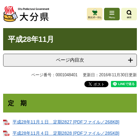
ペ
メ
ー
ニ
ジ
ュ
の
ー
先
を
本
頭
飛
平成28年11月
文
で
ば
す
し
。
て
ページ内目次
本
文
ページ番号：0001048401
更新日：2016年11月30日更新
へ
定 期
平成28年11月１日 定期2827 [PDFファイル／268KB]
平成28年11月４日 定期2828 [PDFファイル／285KB]