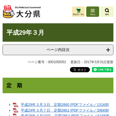
ペ
メ
ー
ニ
ジ
ュ
の
ー
先
を
本
頭
飛
平成29年３月
文
で
ば
す
し
。
て
ページ内目次
本
文
ページ番号：0001058352
更新日：2017年3月31日更新
へ
定 期
平成29年３月３日 定期2860 [PDFファイル／131KB]
平成29年３月７日 定期2861 [PDFファイル／396KB]
平成29年３月10日 定期2862 [PDFファイル／624KB]