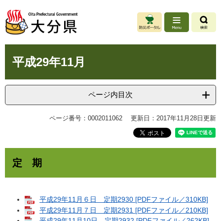
ペ
メ
ー
ニ
ジ
ュ
の
ー
先
を
本
頭
飛
平成29年11月
文
で
ば
す
し
。
て
ページ内目次
本
文
ページ番号：0002011062
更新日：2017年11月28日更新
へ
定 期
平成29年11月６日 定期2930 [PDFファイル／310KB]
平成29年11月７日 定期2931 [PDFファイル／210KB]
平成29年11月10日 定期2932 [PDFファイル／262KB]