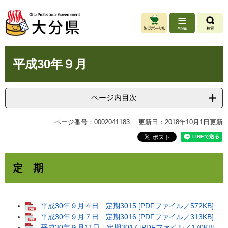
ペ
メ
ー
ニ
ジ
ュ
の
ー
先
を
本
頭
飛
平成30年９月
文
で
ば
す
し
。
て
ページ内目次
本
文
ページ番号：0002041183
更新日：2018年10月1日更新
へ
定 期
平成30年９月４日 定期3015 [PDFファイル／572KB]
平成30年９月７日 定期3016 [PDFファイル／313KB]
平成30年９月11日 定期3017 [PDFファイル／170KB]