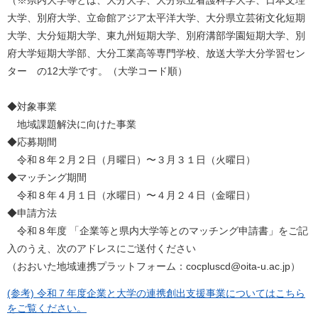
（※県内大学等とは、大分大学、大分県立看護科学大学、日本文理
大学、別府大学、立命館アジア太平洋大学、大分県立芸術文化短期
大学、大分短期大学、東九州短期大学、別府溝部学園短期大学、別
府大学短期大学部、大分工業高等専門学校、放送大学大分学習セン
ター の12大学です。（大学コード順）
◆対象事業
地域課題解決に向けた事業
◆応募期間
令和８年２月２日（月曜日）〜３月３１日（火曜日）
◆マッチング期間
令和８年４月１日（水曜日）〜４月２４日（金曜日）
◆申請方法
令和８年度 「企業等と県内大学等とのマッチング申請書」をご記
入のうえ、次のアドレスにご送付ください
（おおいた地域連携プラットフォーム：cocpluscd@oita-u.ac.jp）
(参考) 令和７年度企業と大学の連携創出支援事業についてはこちら
をご覧ください。