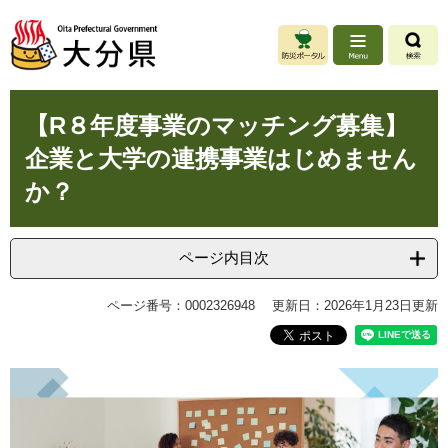
ペ
メ
ー
ニ
ジ
ュ
の
ー
先
を
本
頭
飛
【R８年度事業のマッチング募集】
文
で
ば
企業と大学の連携事業はじめません
す
し
。
て
か？
本
文
へ
ページ内目次
ページ番号：0002326948
更新日：2026年1月23日更新