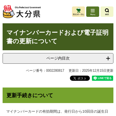
ペ
メ
ー
ニ
ジ
ュ
の
ー
先
を
本
頭
飛
マイナンバーカードおよび電子証明
文
で
ば
書の更新について
す
し
。
て
本
文
ページ内目次
へ
ページ番号：0002280817
更新日：2025年12月15日更新
更新手続きについて
マイナンバーカードの有効期間は、発行日から10回目の誕生日