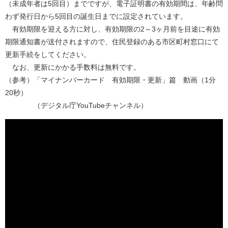
（未成年者は5回目）までですが、電子証明書の有効期間は、年齢問
わず発行日から5回目の誕生日までに設定されています。
有効期限を迎える方に対し、有効期限の2～3ヶ月前を目途に有効
期限通知書が送付されますので、住民登録のある市区町村窓口にて
更新手続をしてください。
なお、更新にかかる手数料は無料です。
（参考）「マイナンバーカード 有効期限・更新」篇 動画（1分
20秒）
（デジタル庁YouTubeチャンネル）