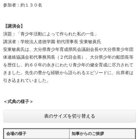
参加者：約１３０名
【講演会】
演題：「青少年活動によって作られた私の一生」
講演者：学校法人道徳学園 初代理事長 安東敏眞氏
安東敏眞氏は、大分県青少年育成県民会議副会長や大分県青少年団
体連絡協議会初代事務局長（２代目会長）、大分県少年の船団長等
を歴任し、約６０年の永きにわたり青少年の健全育成に尽力されて
きました。先生の豊かな経験から語られるエピソードに、出席者は
引き込まれていました。
＜式典の様子＞
表のサイズを切り替える
会場の様子
知事からのご挨拶