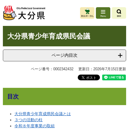
ペ
メ
ー
ニ
ジ
ュ
の
ー
先
を
本
頭
飛
大分県青少年育成県民会議
文
で
ば
す
し
。
て
ページ内目次
本
文
ページ番号：0002342432
更新日：2026年7月15日更新
へ
目次
大分県青少年育成県民会議とは
３つの活動の柱
令和８年度事業の取組