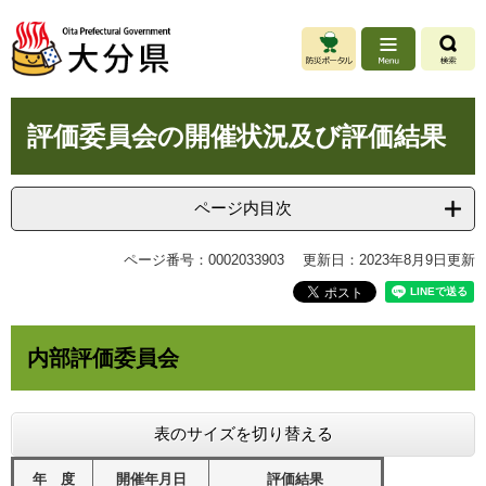
ペ
メ
ー
ニ
ジ
ュ
の
ー
先
を
本
頭
飛
評価委員会の開催状況及び評価結果
文
で
ば
す
し
。
て
ページ内目次
本
文
ページ番号：0002033903
更新日：2023年8月9日更新
へ
内部評価委員会
表のサイズを切り替える
年 度
開催年月日
評価結果