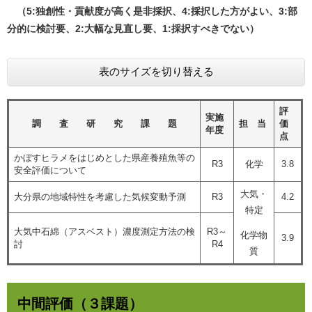
（5:独創性・貢献度が高く是非採択、4:採択した方がよい、3:部
分的に検討要、2:大幅な見直し要、1:採択すべきでない）
表のサイズを切り替える
評
実施
調 査 研 究 課 題
担 当
価
年度
点
かぼすヒラメをはじめとした県産養殖魚等の
R3
化学
3.8
安全評価について
大気・
大分県の地域特性を考慮した気候変動予測
R3
4.2
特定
大気中石綿（アスベスト）濃度測定方法の検
R3～
化学物
3.9
討
R4
質
中間評価（３課題）