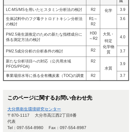
点
LC-MS/MSを用いたヒスタミン分析法の検討
R2
3.9
化学
生体試料中のフグ毒テトロドトキシン分析法
R1～
3.6
の検討
R2
H30
大気・
PM2.5発生源推定のための新たな指標成分に
4.0
～R2
係る測定方法の検討
特定
化学物
R2
PM2.5成分分析の分析条件の検討
3.7
質
新たな分析項目への対応（公共用水域
R2
3.9
PFOS/PFOA)
水質
事業場排水等に係る全有機炭素（TOC)の調査
R2
3.7
このページに関するお問い合わせ先
大分県衛生環境研究センター
〒870-1117
大分市高江西2丁目8番
代表
Tel：097-554-8980
Fax：097-554-8987