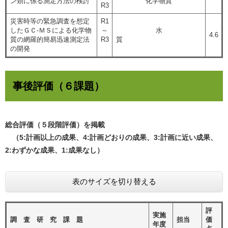
ン類に係る測定方法の検討
化学物質
R3
災害時等の緊急調査を想定
R1
したＧＣ-ＭＳによる化学物
～
水
4.6
質の網羅的簡易迅速測定法
R3
質
の開発
事後評価（６課題）
総合評価（５段階評価）を掲載
（5:計画以上の成果、4:計画どおりの成果、3:計画に近い成果、
2:わずかな成果、1:成果なし）
表のサイズを切り替える
評
実施
調 査 研 究 課 題
担当
価
年度