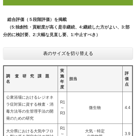
総合評価（５段階評価）を掲載
（5:独創性・貢献度が高く是非継続、4:継続した方がよい、3:部
分的に検討要、2:大幅な見直し要、1:中止すべき）
表のサイズを切り替える
実
評
調 査 研 究 課 題
施
担当
価
名
年
点
度
公衆浴場におけるレジオネ
R1
ラ症対策に資する検査・消
～
微生物
4.4
毒方法等の生管理手法の開
R3
発のための研究
R1
大分県における大気中フロ
大気・特定
～
3.9