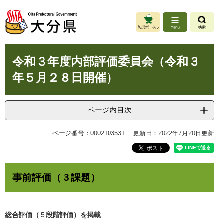
ペ
メ
ー
ニ
ジ
ュ
の
ー
先
を
本
頭
飛
令和３年度内部評価委員会（令和３
文
で
ば
年５月２８日開催）
す
し
。
て
本
文
ページ内目次
へ
ページ番号：0002103531
更新日：2022年7月20日更新
事前評価（３課題）
総合評価（５段階評価）を掲載