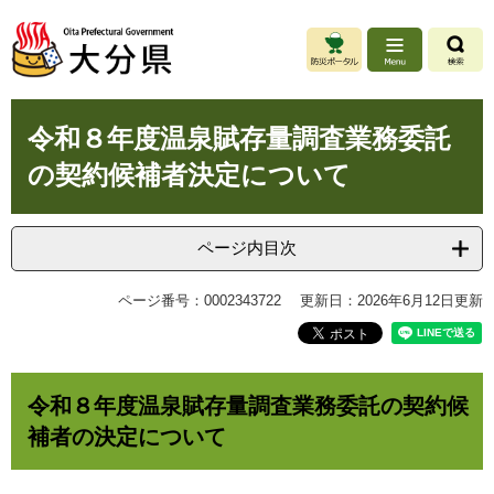
ペ
メ
ー
ニ
ジ
ュ
の
ー
先
を
本
頭
飛
令和８年度温泉賦存量調査業務委託
文
で
ば
の契約候補者決定について
す
し
。
て
本
文
ページ内目次
へ
ページ番号：0002343722
更新日：2026年6月12日更新
令和８年度温泉賦存量調査業務委託の契約候
補者の決定について