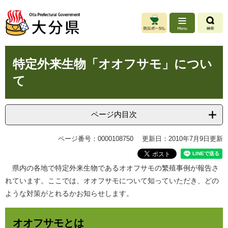
ペ
メ
ー
ニ
ジ
ュ
の
ー
先
を
本
頭
飛
特定外来生物「オオフサモ」につい
文
で
ば
て
す
し
。
て
本
文
ページ内目次
へ
ページ番号：0000108750
更新日：2010年7月9日更新
県内の各地で特定外来生物であるオオフサモの繁殖事例が報告さ
れています。ここでは、オオフサモについて知っていただき、どの
ような対策がとれるかお知らせします。
オオフサモとは