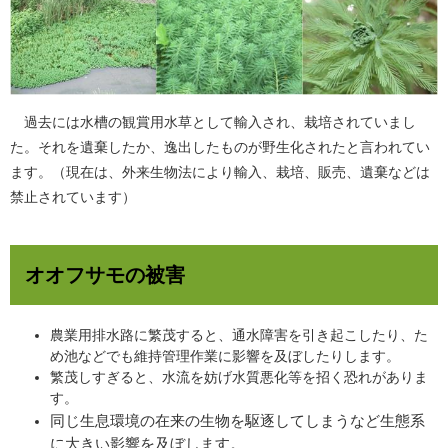
過去には水槽の観賞用水草として輸入され、栽培されていまし
た。それを遺棄したか、逸出したものが野生化されたと言われてい
ます。（現在は、外来生物法により輸入、栽培、販売、遺棄などは
禁止されています）
オオフサモの被害
農業用排水路に繁茂すると、通水障害を引き起こしたり、た
め池などでも維持管理作業に影響を及ぼしたりします。
繁茂しすぎると、水流を妨げ水質悪化等を招く恐れがありま
す。
同じ生息環境の在来の生物を駆逐してしまうなど生態系
に大きい影響を及ぼします。