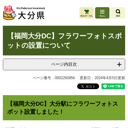
ペ
メ
ー
ニ
ジ
ュ
の
ー
先
を
本
頭
飛
【福岡大分DC】フラワーフォトスポ
文
で
ば
ットの設置について
す
し
。
て
本
文
ページ内目次
へ
ページ番号：0002260956
更新日：2024年4月5日更新
【福岡大分DC】大分駅にフラワーフォトス
ポット設置しました！