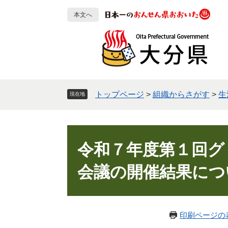
ペ
メ
本文へ
ー
ニ
ジ
ュ
の
ー
先
を
頭
飛
で
ば
す
し
トップページ
>
組織からさがす
>
生
現在地
。
て
本
文
本
へ
文
令和７年度第１回グ
会議の開催結果につ
印刷ページの