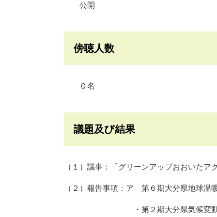
公開
傍聴人数
０名
議題及び結果
（１）議事：「グリーンアップおおいたア
（２）報告事項：ア 第６期大分県地球温
・第２期大分県気候変動適応計