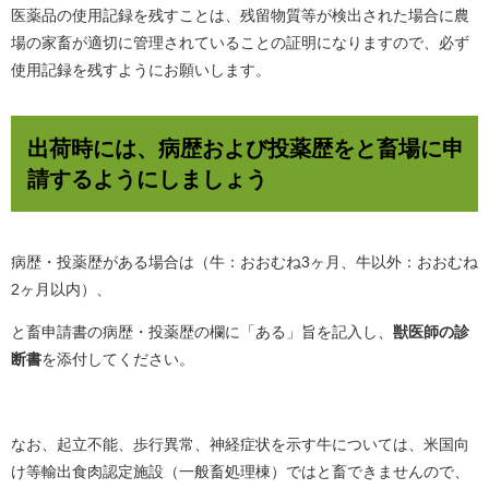
医薬品の使用記録を残すことは、残留物質等が検出された場合に農
場の家畜が適切に管理されていることの証明になりますので、必ず
使用記録を残すようにお願いします。
出荷時には、病歴および投薬歴をと畜場に申
請するようにしましょう
病歴・投薬歴がある場合は（牛：おおむね3ヶ月、牛以外：おおむね
2ヶ月以内）、
と畜申請書の病歴・投薬歴の欄に「ある」旨を記入し、
獣医師の診
断書
を添付してください。
なお、起立不能、歩行異常、神経症状を示す牛については、米国向
け等輸出食肉認定施設（一般畜処理棟）ではと畜できませんので、