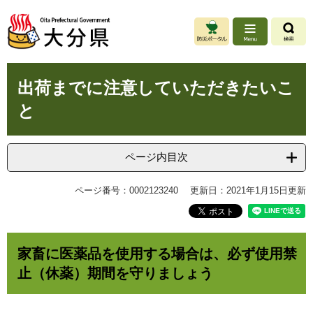
ペ
メ
ー
ニ
ジ
ュ
の
ー
先
を
本
頭
飛
出荷までに注意していただきたいこ
文
で
ば
と
す
し
。
て
本
文
ページ内目次
へ
ページ番号：0002123240
更新日：2021年1月15日更新
家畜に医薬品を使用する場合は、必ず使用禁
止（休薬）期間を守りましょう