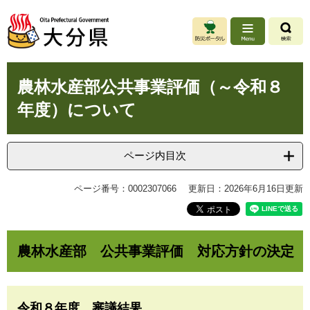
ペ
メ
ー
ニ
ジ
ュ
の
ー
先
を
本
頭
飛
農林水産部公共事業評価（～令和８
文
で
ば
年度）について
す
し
。
て
本
文
ページ内目次
へ
ページ番号：0002307066
更新日：2026年6月16日更新
農林水産部 公共事業評価 対応方針の決定
令和８年度 審議結果