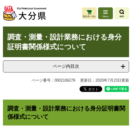
ペ
メ
ー
ニ
ジ
ュ
の
ー
先
を
本
頭
飛
調査・測量・設計業務における身分
文
で
ば
証明書関係様式について
す
し
。
て
本
文
ページ内目次
へ
ページ番号：0002106279
更新日：2020年7月23日更新
調査・測量・設計業務における身分証明書関
係様式について