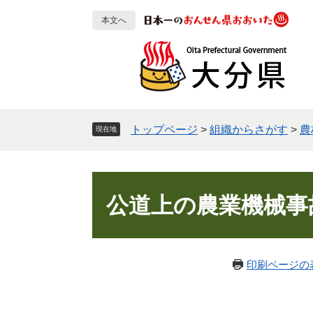
ペ
メ
本文へ
ー
ニ
ジ
ュ
の
ー
先
を
頭
飛
で
ば
す
し
トップページ
>
組織からさがす
>
農
現在地
。
て
本
文
本
へ
文
公道上の農業機械事
印刷ページの