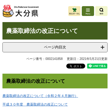
ペ
メ
ー
ニ
ジ
ュ
の
ー
先
を
本
頭
飛
農薬取締法の改正について
文
で
ば
す
し
。
て
ページ内目次
本
文
ページ番号：0002141858
更新日：2021年5月21日更新
へ
農薬取締法の改正について
農薬取締法の改正について（令和２年４月施行）
平成３０年度 農薬取締法の改正について