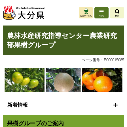
ペ
メ
ー
ニ
ジ
ュ
の
ー
先
を
本
頭
飛
農林水産研究指導センター農業研究
文
で
ば
部果樹グループ
す
し
。
て
本
ページ番号：E000015085
文
へ
新着情報
果樹グループのご案内