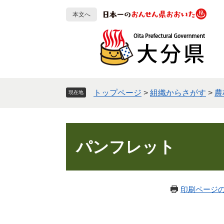
ペ
メ
本文へ
ー
ニ
ジ
ュ
の
ー
先
を
頭
飛
で
ば
す
し
トップページ
>
組織からさがす
>
農
現在地
。
て
本
文
本
へ
文
パンフレット
印刷ページ