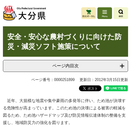
ペ
メ
ー
ニ
ジ
ュ
の
ー
先
を
本
頭
飛
安全・安心な農村づくりに向けた防
文
で
ば
災・減災ソフト施策について
す
し
。
て
本
文
ページ内目次
へ
ページ番号：0000251899
更新日：2012年3月15日更新
近年、大規模な地震や集中豪雨の多発等に伴い、ため池が決壊す
る危険性が高まっています。このため池の決壊による被害の軽減を
図るため、ため池ハザードマップ及び防災情報伝達体制の整備を支
援し、地域防災力の強化を図ります。