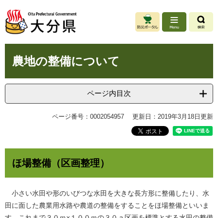
ペ
メ
ー
ニ
ジ
ュ
の
ー
先
を
本
頭
飛
農地の整備について
文
で
ば
す
し
。
て
ページ内目次
本
文
ページ番号：0002054957
更新日：2019年3月18日更新
へ
ほ場整備（区画整理）
小さい水田や形のいびつな水田を大きな長方形に整備したり、水
田に面した農業用水路や農道の整備をすることをほ場整備といいま
す。これまで３０ｍ×１００ｍの３０ａ区画を標準とする水田の整備