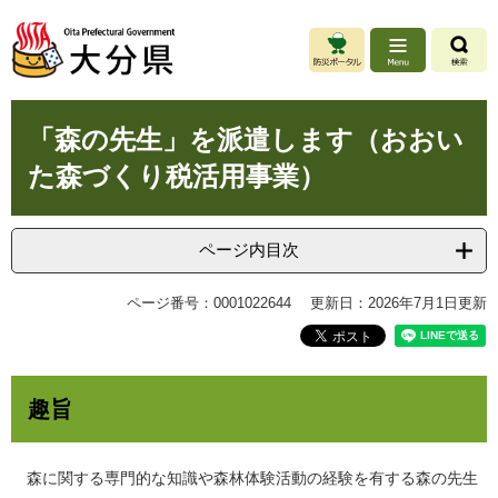
ペ
メ
ー
ニ
ジ
ュ
の
ー
先
を
本
頭
飛
「森の先生」を派遣します（おおい
文
で
ば
た森づくり税活用事業）
す
し
。
て
本
文
ページ内目次
へ
ページ番号：0001022644
更新日：2026年7月1日更新
趣旨
森に関する専門的な知識や森林体験活動の経験を有する森の先生