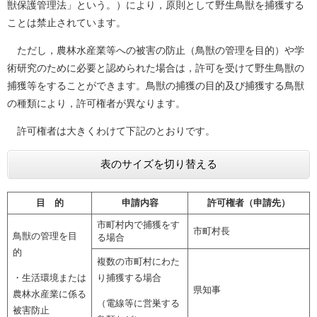
獣保護管理法」という。）により，原則として野生鳥獣を捕獲する
ことは禁止されています。
ただし，農林水産業等への被害の防止（鳥獣の管理を目的）や学
術研究のために必要と認められた場合は，許可を受けて野生鳥獣の
捕獲等をすることができます。鳥獣の捕獲の目的及び捕獲する鳥獣
の種類により，許可権者が異なります。
許可権者は大きくわけて下記のとおりです。
表のサイズを切り替える
目 的
申請内容
許可権者（申請先）
市町村内で捕獲をす
市町村長
鳥獣の管理を目
る場合
的
複数の市町村にわた
・生活環境または
り捕獲する場合
県知事
農林水産業に係る
（電線等に営巣する
被害防止