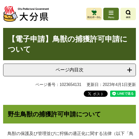
ペ
メ
ー
ニ
ジ
ュ
の
ー
先
を
本
頭
飛
【電子申請】鳥獣の捕獲許可申請に
文
で
ば
ついて
す
し
。
て
本
文
ページ内目次
へ
ページ番号：1023654131
更新日：2023年4月1日更新
野生鳥獣の捕獲許可申請について
鳥獣の保護及び管理並びに狩猟の適正化に関する法律（以下「鳥