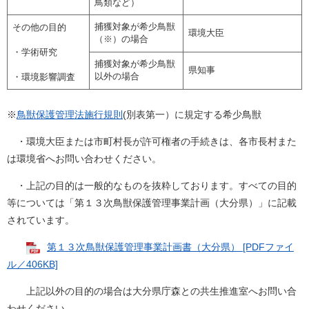
鳥類など）
捕獲対象が希少鳥獣
その他の目的
環境大臣
（※）の場合
・学術研究
捕獲対象が希少鳥獣
県知事
以外の場合
・環境影響調査
※
鳥獣保護管理法施行規則
(別表第一）に規定する希少鳥獣
・環境大臣または市町村長が許可権者の手続きは、各市長村また
は環境省へお問い合わせください。
・上記の目的は一般的なものを抜粋しております。すべての目的
等については「第１３次鳥獣保護管理事業計画（大分県）」に記載
されています。
第１３次鳥獣保護管理事業計画書（大分県） [PDFファイ
ル／406KB]
上記以外の目的の場合は大分県庁森との共生推進室へお問い合
わせください。