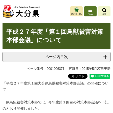
ペ
メ
ー
ニ
ジ
ュ
の
ー
先
を
本
頭
飛
平成２７年度「第１回鳥獣被害対策
文
で
ば
本部会議」について
す
し
。
て
本
文
ページ内目次
へ
ページ番号：0001006371
更新日：2015年5月27日更新
「平成２７年度第１回大分県鳥獣被害対策本部会議」の開催につい
て
県鳥獣被害対策本部では、今年度第１回目の対策本部会議を下記
のとおり開催しました。