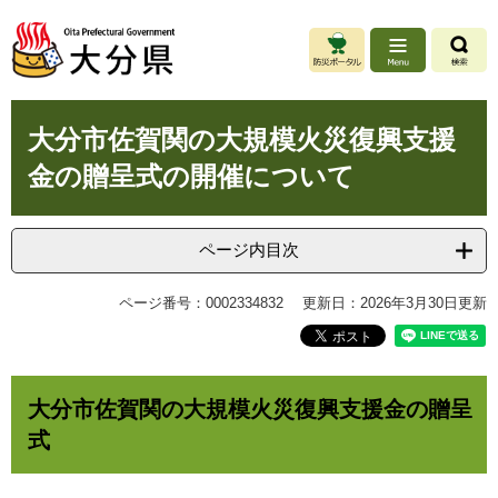
ペ
メ
ー
ニ
ジ
ュ
の
ー
先
を
本
頭
飛
大分市佐賀関の大規模火災復興支援
文
で
ば
金の贈呈式の開催について
す
し
。
て
本
文
ページ内目次
へ
ページ番号：0002334832
更新日：2026年3月30日更新
大分市佐賀関の大規模火災復興支援金の贈呈
式