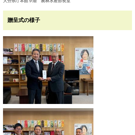
大分県庁本館９階 農林水産部長室
贈呈式の様子