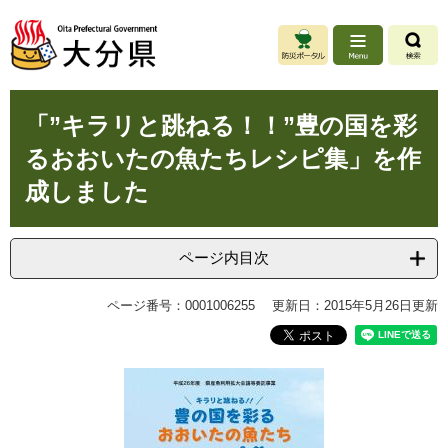
ペ
メ
ー
ニ
ジ
ュ
の
ー
先
を
本
頭
飛
「”キラリと跳ねる！！”豊の国を彩
文
で
ば
るおおいたの魚たちレシピ集」を作
す
し
。
て
成しました
本
文
へ
ページ内目次
ページ番号：0001006255
更新日：2015年5月26日更新