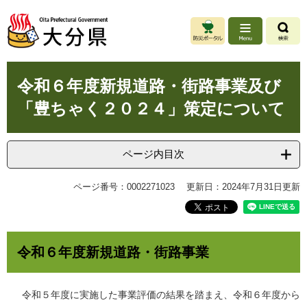
ペ
メ
ー
ニ
ジ
ュ
の
ー
先
を
本
頭
飛
令和６年度新規道路・街路事業及び
文
で
ば
「豊ちゃく２０２４」策定について
す
し
。
て
本
文
ページ内目次
へ
ページ番号：0002271023
更新日：2024年7月31日更新
令和６年度新規道路・街路事業
令和５年度に実施した事業評価の結果を踏まえ、令和６年度から