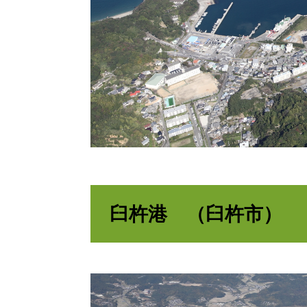
臼杵港 （臼杵市）