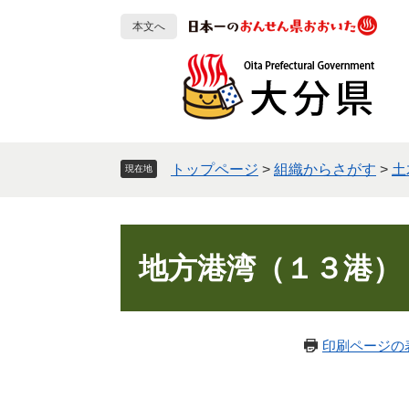
ペ
メ
本文へ
ー
ニ
ジ
ュ
の
ー
先
を
頭
飛
で
ば
す
し
トップページ
>
組織からさがす
>
土
現在地
。
て
本
文
本
へ
文
地方港湾（１３港）
印刷ページの