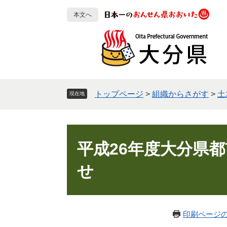
ペ
メ
本文へ
ー
ニ
ジ
ュ
の
ー
先
を
頭
飛
で
ば
す
し
トップページ
>
組織からさがす
>
土
現在地
。
て
本
文
本
へ
文
平成26年度大分県
せ
印刷ページ