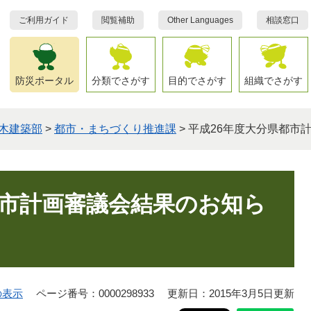
ご利用ガイド
閲覧補助
Other Languages
相談窓口
防災ポータル
分類でさがす
目的でさがす
組織でさがす
木建築部
>
都市・まちづくり推進課
>
平成26年度大分県都市
都市計画審議会結果のお知ら
の表示
ページ番号：0000298933
更新日：2015年3月5日更新