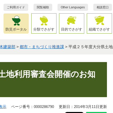
ご利用ガイド
閲覧補助
Other Languages
相談窓口
防災ポータル
分類でさがす
目的でさがす
組織でさがす
木建築部
>
都市・まちづくり推進課
>
平成２５年度大分県土地
土地利用審査会開催のお知
表示
ページ番号：0000286790
更新日：2014年3月11日更新