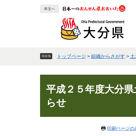
ペ
メ
本文へ
ー
ニ
ジ
ュ
の
ー
先
を
頭
飛
で
ば
す
し
トップページ
>
組織からさがす
>
土
現在地
。
て
本
文
本
へ
文
平成２５年度大分県
らせ
印刷ページの